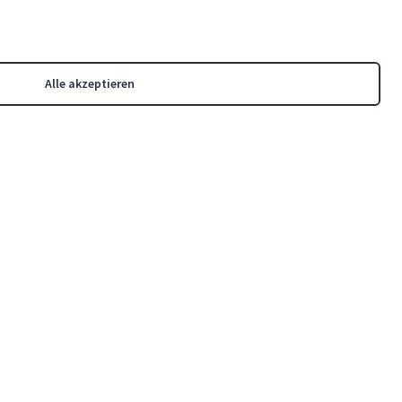
-
119,91 €
-
340,55 €
Alle akzeptieren
-
294,68 €
-
562,01 €
-
167,07 €
-
198,57 €
-
588,15 €
N150
790,00 €