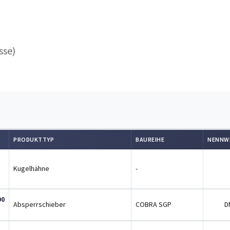
sse)
PRODUKTTYP
BAUREIHE
NENNW
Kugelhähne
-
00
Absperrschieber
COBRA SGP
D