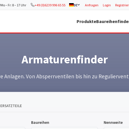
Mo – Fr: 8 – 17 Uhr
+49 (0)6239 996 65 55
DE
Anfragen
Login
Registrie
Produkte
Baureihenfinde
Armaturenfinder
Anlagen. Von Absperrventilen bis hin zu Regulierventil
ERSATZTEILE
Baureihen
Nennweite