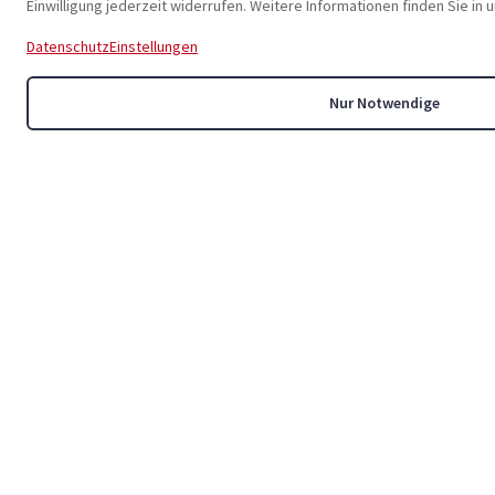
Anschlagschrauben
Einwilligung jederzeit widerrufen. Weitere Informationen finden Sie in
-
KSB
Referenz: AR14649
Datenschutz
Einstellungen
ACTAIR NG 20 F07/10
-
KSB
Referenz: AR14636
Nur Notwendige
ACTAIR NG 20 F07/10 DD19
-
KSB
Referenz: AR16227
ACTAIR NG 40 F10/12
-
KSB
Referenz: AR14639
ACTAIR NG 5 F05/07
-
KSB
Referenz: AR14640
ACTAIR NG 5 F05/07 + Amtrobox RA1149
-
KSB
Referenz: AR14651
ANTRIEB EA-B 10/24 LINEAR/GLEICHPR
-
KSB
Referenz: AR18744
Absperrklappe (PVC) K210 DN150 PN6
-