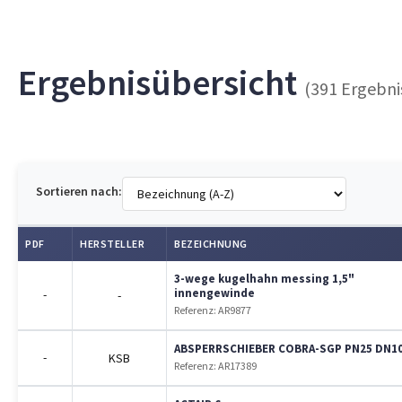
Ergebnisübersicht
(391 Ergebni
Sortieren nach:
PDF
HERSTELLER
BEZEICHNUNG
3-wege kugelhahn messing 1,5"
innengewinde
-
-
Referenz: AR9877
ABSPERRSCHIEBER COBRA-SGP PN25 DN1
-
KSB
Referenz: AR17389