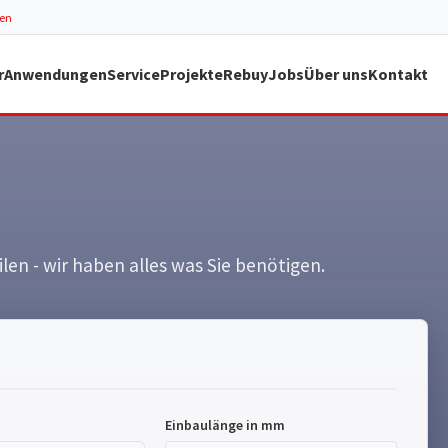
ren
r
Anwendungen
Service
Projekte
Rebuy
Jobs
Über uns
Kontakt
en - wir haben alles was Sie benötigen.
Einbaulänge in mm