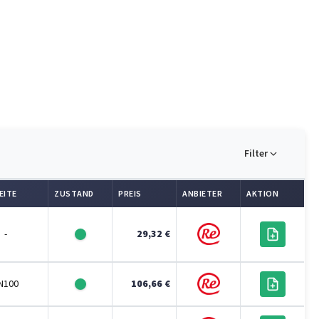
Filter
EITE
ZUSTAND
PREIS
ANBIETER
AKTION
-
29,32 €
N100
106,66 €