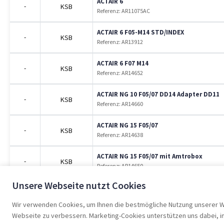
ACTAIR 6
-
KSB
Referenz: AR11075AC
ACTAIR 6 F05-M14 STD/INDEX
-
KSB
Referenz: AR13912
ACTAIR 6 F07 M14
-
KSB
Referenz: AR14652
ACTAIR NG 10 F05/07 DD14 Adapter DD11
-
KSB
Referenz: AR14660
ACTAIR NG 15 F05/07
-
KSB
Referenz: AR14638
ACTAIR NG 15 F05/07 mit Amtrobox
-
KSB
Referenz: AR14650
Unsere Webseite nutzt Cookies
ACTAIR NG 2 F03/05
-
KSB
Referenz: AR14641
Wir verwenden Cookies, um Ihnen die bestmögliche Nutzung unserer Web
Webseite zu verbessern. Marketing-Cookies unterstützen uns dabei, int
ACTAIR NG 2 RO F03/05 +