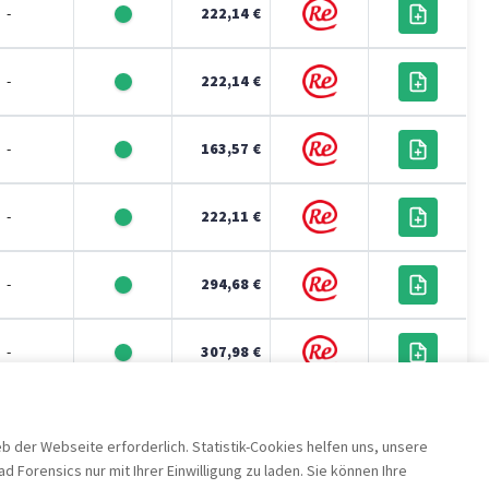
-
222,14 €
-
222,14 €
-
163,57 €
-
222,11 €
-
294,68 €
-
307,98 €
-
119,91 €
der Webseite erforderlich. Statistik-Cookies helfen uns, unsere
orensics nur mit Ihrer Einwilligung zu laden. Sie können Ihre