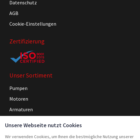
Datenschutz
AGB
Cookie-Einstellungen
Zertifizierung
Unser Sortiment
Pumpen
Motoren
Armaturen
Steuerungen
Unsere Webseite nutzt Cookies
Wir verwenden Cookies, um Ihnen die bestmögliche Nutzung unserer
Navigation