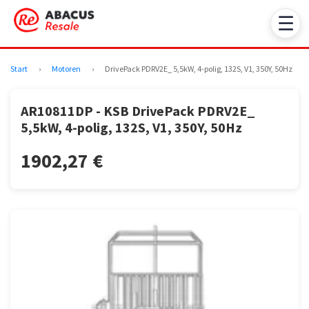
☰
Start
›
Motoren
›
DrivePack PDRV2E_ 5,5kW, 4-polig, 132S, V1, 350Y, 50Hz
AR10811DP - KSB DrivePack PDRV2E_
5,5kW, 4-polig, 132S, V1, 350Y, 50Hz
1902,27 €