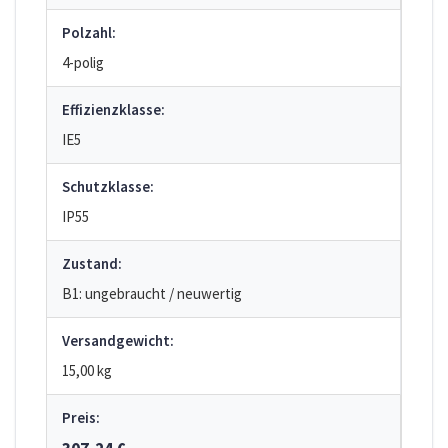
Polzahl:
4-polig
Effizienzklasse:
IE5
Schutzklasse:
IP55
Zustand:
B1: ungebraucht / neuwertig
Versandgewicht:
15,00 kg
Preis: