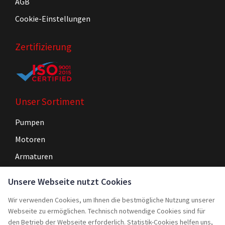
AGB
Cookie-Einstellungen
Zertifizierung
Unser Sortiment
Pumpen
Motoren
Armaturen
Steuerungen
Unsere Webseite nutzt Cookies
Wir verwenden Cookies, um Ihnen die bestmögliche Nutzung unserer
Navigation
Webseite zu ermöglichen. Technisch notwendige Cookies sind für
Home
den Betrieb der Webseite erforderlich. Statistik-Cookies helfen uns,