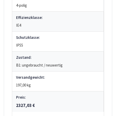
4-polig
Effizienzklasse:
IE4
Schutzklasse:
IP55
Zustand:
B1: ungebraucht / neuwertig
Versandgewicht:
197,00 kg
Preis:
2327,03 €