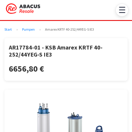
☰
Start
›
Pumpen
›
Amarex KRTF 40-252/44YEG-S IE3
AR17784-01 - KSB Amarex KRTF 40-
252/44YEG-S IE3
6656,80 €