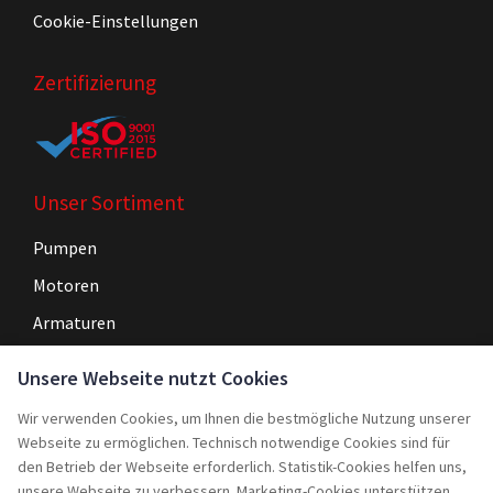
Cookie-Einstellungen
Zertifizierung
Unser Sortiment
Pumpen
Motoren
Armaturen
Steuerungen
Unsere Webseite nutzt Cookies
Wir verwenden Cookies, um Ihnen die bestmögliche Nutzung unserer
Navigation
Webseite zu ermöglichen. Technisch notwendige Cookies sind für
Home
den Betrieb der Webseite erforderlich. Statistik-Cookies helfen uns,
unsere Webseite zu verbessern. Marketing-Cookies unterstützen