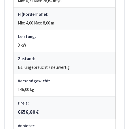
Min: 0,72
Max: 26,64
m³/h
H (Förderhöhe):
Min: 4,00
Max: 8,00
m
Leistung:
3 kW
Zustand:
B1: ungebraucht / neuwertig
Versandgewicht:
146,00 kg
Preis:
6656,80 €
Anbieter: