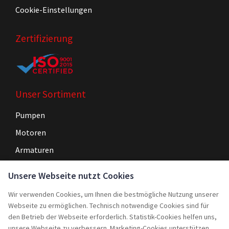
Cookie-Einstellungen
Zertifizierung
Unser Sortiment
Pumpen
Motoren
Armaturen
Steuerungen
Unsere Webseite nutzt Cookies
Wir verwenden Cookies, um Ihnen die bestmögliche Nutzung unserer
Navigation
Webseite zu ermöglichen. Technisch notwendige Cookies sind für
Home
den Betrieb der Webseite erforderlich. Statistik-Cookies helfen uns,
unsere Webseite zu verbessern. Marketing-Cookies unterstützen