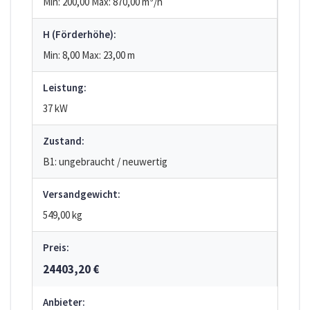
Min: 200,00
Max: 870,00
m³/h
H (Förderhöhe):
Min: 8,00
Max: 23,00
m
Leistung:
37 kW
Zustand:
B1: ungebraucht / neuwertig
Versandgewicht:
549,00 kg
Preis:
24403,20 €
Anbieter: