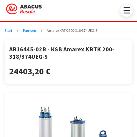
☰
Start
›
Pumpen
›
Amarex KRTK 200-318/374UEG-S
AR16445-02R - KSB Amarex KRTK 200-
318/374UEG-S
24403,20 €