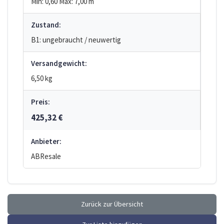
Min: 0,60
Max: 7,00
m
Zustand:
B1: ungebraucht / neuwertig
Versandgewicht:
6,50 kg
Preis:
425,32 €
Anbieter:
ABResale
Zurück zur Übersicht