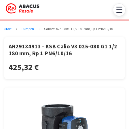
☰
Start
›
Pumpen
›
Calio V3 025-080 G1 1/2 180 mm, Rp 1 PN6/10/16
AR29134913 - KSB Calio V3 025-080 G1 1/2
180 mm, Rp 1 PN6/10/16
425,32 €