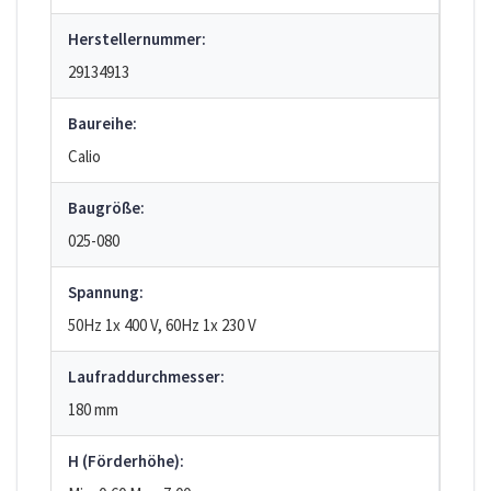
Herstellernummer:
29134913
Baureihe:
Calio
Baugröße:
025-080
Spannung:
50Hz 1x 400 V, 60Hz 1x 230 V
Laufraddurchmesser:
180 mm
H (Förderhöhe):