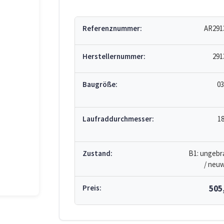
Referenznummer:
AR291
Herstellernummer:
291
Baugröße:
03
Laufraddurchmesser:
1
Zustand:
B1: ungebr
/ neuw
Preis:
505