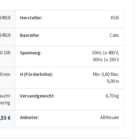
34918
Hersteller:
KSB
34918
Baureihe:
Calio
0-100
Spannung:
50Hz 1x 400 V,
60Hz 1x 230 V
80 mm
H (Förderhöhe):
Min: 0,60
Max:
9,00
m
aucht
Versandgewicht:
6,70 kg
ertig
,53 €
Anbieter:
ABResale