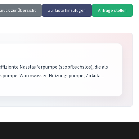
urück zur Übersicht
Zur Liste hinzufügen
Anfrage stellen
ffiziente Nassläuferpumpe (stopfbuchslos), die als
gspumpe, Warmwasser-Heizungspumpe, Zirkula ...