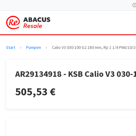
Start
›
Pumpen
›
Calio V3 030-100 G2 180 mm, Rp 1 1/4 PN6/10/1
AR29134918 - KSB Calio V3 030-
505,53 €