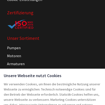
Zertifizierung
Unser Sortiment
Pumpen
Motoren
Armaturen
Steuerungen
Unsere Webseite nutzt Cookies
Wir verwenden Cookies, um Ihnen die bestmögliche Nutzung unserer
Navigation
Webseite zu ermöglichen. Technisch notwendige Cookies sind für
Home
den Betrieb der Webseite erforderlich. Statistik-Cookies helfen uns,
unsere Webseite zu verbessern. Marketing-Cookies unterstützen
Service
uns dabei, interessierte Unternehmen zu erkennen und externe