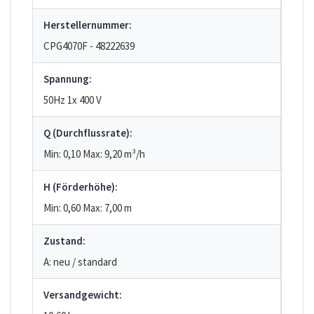
Herstellernummer:
CPG4070F - 48222639
Spannung:
50Hz 1x 400 V
Q (Durchflussrate):
Min: 0,10
Max: 9,20
m³/h
H (Förderhöhe):
Min: 0,60
Max: 7,00
m
Zustand:
A: neu / standard
Versandgewicht: