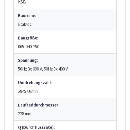
KSB
Baureihe:
Etabloc
Baugröße:
065-040-250
Spannung:
50Hz 3x 690 V, 50Hz 3x 400 V
Umdrehungszahl:
2945 U/min
Laufraddurchmesser:
228 mm
Q (Durchflussrate):