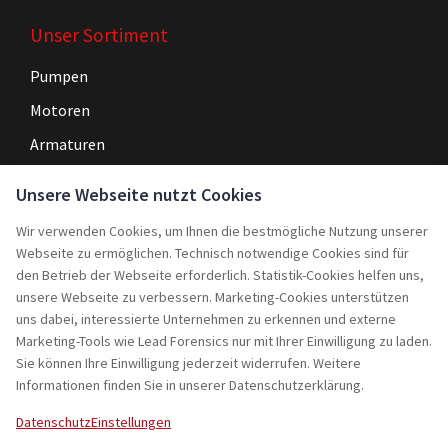
Unser Sortiment
Pumpen
Motoren
Armaturen
Steuerungen
Unsere Webseite nutzt Cookies
Wir verwenden Cookies, um Ihnen die bestmögliche Nutzung unserer
Navigation
Webseite zu ermöglichen. Technisch notwendige Cookies sind für
Home
den Betrieb der Webseite erforderlich. Statistik-Cookies helfen uns,
unsere Webseite zu verbessern. Marketing-Cookies unterstützen
Service
uns dabei, interessierte Unternehmen zu erkennen und externe
Marketing-Tools wie Lead Forensics nur mit Ihrer Einwilligung zu laden.
Projekte
Sie können Ihre Einwilligung jederzeit widerrufen. Weitere
Rebuy
Informationen finden Sie in unserer Datenschutzerklärung.
Jobs
Datenschutz
Einstellungen
Kontakt