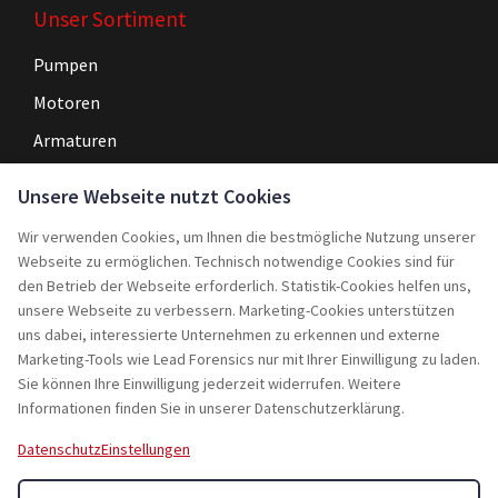
Unser Sortiment
Pumpen
Motoren
Armaturen
Steuerungen
Unsere Webseite nutzt Cookies
Wir verwenden Cookies, um Ihnen die bestmögliche Nutzung unserer
Navigation
Webseite zu ermöglichen. Technisch notwendige Cookies sind für
Home
den Betrieb der Webseite erforderlich. Statistik-Cookies helfen uns,
unsere Webseite zu verbessern. Marketing-Cookies unterstützen
Service
uns dabei, interessierte Unternehmen zu erkennen und externe
Marketing-Tools wie Lead Forensics nur mit Ihrer Einwilligung zu laden.
Projekte
Sie können Ihre Einwilligung jederzeit widerrufen. Weitere
Rebuy
Informationen finden Sie in unserer Datenschutzerklärung.
Jobs
Datenschutz
Einstellungen
Kontakt