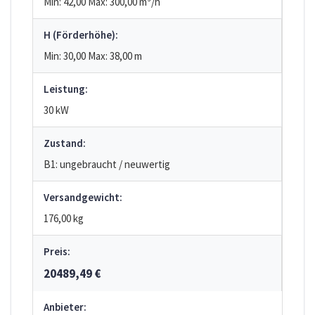
Min: 42,00
Max: 300,00
m³/h
H (Förderhöhe):
Min: 30,00
Max: 38,00
m
Leistung:
30 kW
Zustand:
B1: ungebraucht / neuwertig
Versandgewicht:
176,00 kg
Preis:
20489,49 €
Anbieter: