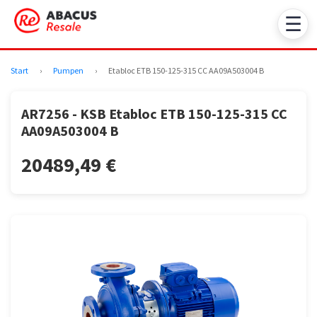
☰
Start
›
Pumpen
›
Etabloc ETB 150-125-315 CC AA09A503004 B
AR7256 - KSB Etabloc ETB 150-125-315 CC
AA09A503004 B
20489,49 €