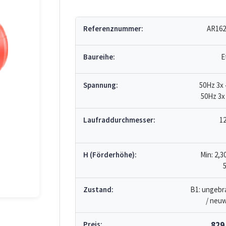
Referenznummer:
AR162
Baureihe:
E
Spannung:
50Hz 3x 
50Hz 3x
Laufraddurchmesser:
1
H (Förderhöhe):
Min: 2,3
Zustand:
B1: ungebr
/ neuw
Preis:
829