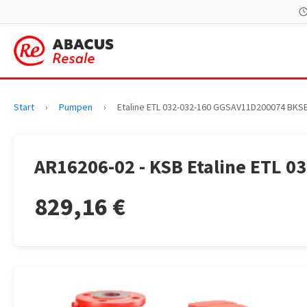
Start
›
Pumpen
›
Etaline ETL 032-032-160 GGSAV11D200074 BKS
AR16206-02 - KSB Etaline ETL 
829,16 €