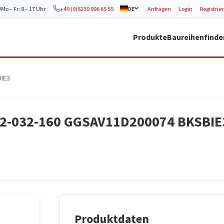
Mo – Fr: 8 – 17 Uhr
+49 (0)6239 996 65 55
DE
Anfragen
Login
Registrie
Produkte
Baureihenfinde
BIE3
032-032-160 GGSAV11D200074 BKSBIE
Produktdaten