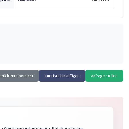
urück zur Übersicht
Zur Liste hinzufügen
Anfrage stellen
rd in Warmwasserheizungen, Kühlkreisläufen,