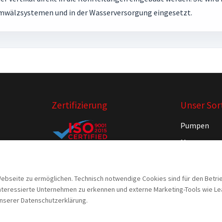
mwälzsystemen und in der Wasserversorgung eingesetzt.
Zertifizierung
Unser Sor
Pumpen
Motoren
Armaturen
Steuerunge
seite zu ermöglichen. Technisch notwendige Cookies sind für den Betrieb 
eressierte Unternehmen zu erkennen und externe Marketing-Tools wie Lead F
 unserer Datenschutzerklärung.