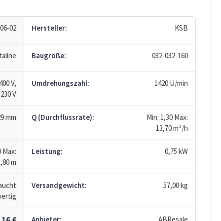
06-02
Hersteller:
KSB
taline
Baugröße:
032-032-160
400 V,
Umdrehungszahl:
1420 U/min
 230 V
29 mm
Q (Durchflussrate):
Min: 1,30
Max:
13,70
m³/h
0
Max:
Leistung:
0,75 kW
5,80
m
aucht
Versandgewicht:
57,00 kg
ertig
,16 €
Anbieter:
ABResale