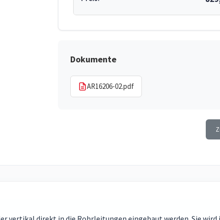
Dokumente
AR16206-02.pdf
Z
er vertikal direkt in die Rohrleitungen eingebaut werden. Sie wi