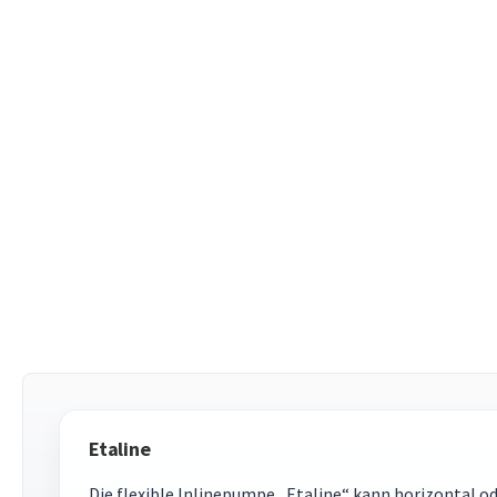
Etaline
Die flexible Inlinepumpe „Etaline“ kann horizontal od