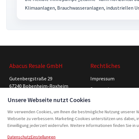
Klimaanlagen, Brauchwasseranlagen, industriellen U
Abacus Resale GmbH
Rechtliches
Gutenbergstraße 29
Impressum
67240 Bobenheim-Roxheim
Datenschutz
Deutschland
Unsere Webseite nutzt Cookies
AGB
Tel: +49 (0)6239 996 65 55
Mo – Fr: 8 – 18 Uhr
Cookie-Einstellungen
Wir verwenden Cookies, um Ihnen die bestmögliche Nutzung unserer Web
Webseite zu verbessern. Marketing-Cookies unterstützen uns dabei, int
Einwilligung jederzeit widerrufen. Weitere Informationen finden Sie in
LinkedIn
Instagram
Datenschutz
Einstellungen