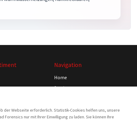
timent
Navigation
Home
Service
Projekte
n
Rebuy
der Webseite erforderlich. Statistik-Cookies helfen uns, unsere
orensics nur mit Ihrer Einwilligung zu laden. Sie können Ihre
Jobs
Kontakt