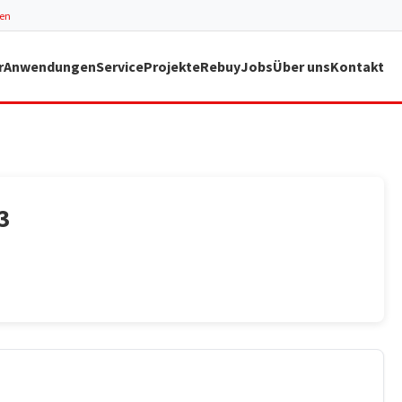
ren
r
Anwendungen
Service
Projekte
Rebuy
Jobs
Über uns
Kontakt
3