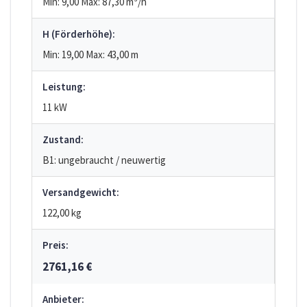
Min: 9,00
Max: 87,30
m³/h
H (Förderhöhe):
Min: 19,00
Max: 43,00
m
Leistung:
11 kW
Zustand:
B1: ungebraucht / neuwertig
Versandgewicht:
122,00 kg
Preis:
2761,16 €
Anbieter: