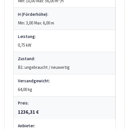
Min: 10,00
Max: 56,00
m³/h
H (Förderhöhe):
Min: 3,00
Max: 6,00
m
Leistung:
0,75 kW
Zustand:
B1: ungebraucht / neuwertig
Versandgewicht:
64,00 kg
Preis:
1236,31 €
Anbieter: