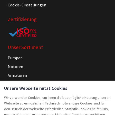
Cookie-Einstellungen
Zertifizierung
Unser Sortiment
Pumpen
Motoren
Armaturen
Steuerungen
Unsere Webseite nutzt Cookies
Wir verwenden Cookies, um Ihnen die bestmögliche Nutzung unserer
Navigation
Webseite zu ermöglichen. Technisch notwendige Cookies sind für
Home
den Betrieb der Webseite erforderlich. Statistik-Cookies helfen uns,
unsere Webseite zu verbessern. Marketing-Cookies unterstützen