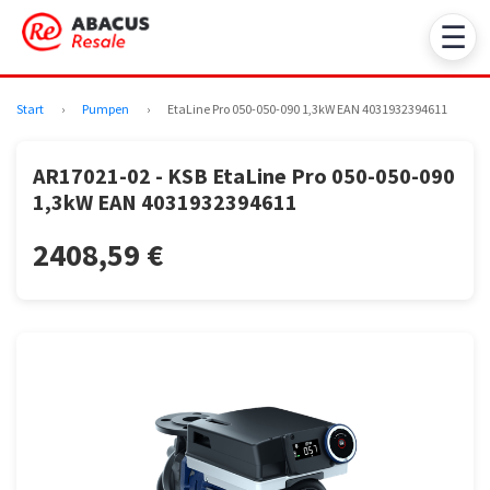
☰
Start
›
Pumpen
›
EtaLine Pro 050-050-090 1,3kW EAN 4031932394611
AR17021-02 - KSB EtaLine Pro 050-050-090
1,3kW EAN 4031932394611
2408,59 €