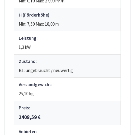
Min: 0,10
Max: 27,00
m³/h
H (Förderhöhe):
Min: 7,50
Max: 18,00
m
Leistung:
1,3 kW
Zustand:
B1: ungebraucht / neuwertig
Versandgewicht:
25,20 kg
Preis:
2408,59 €
Anbieter: