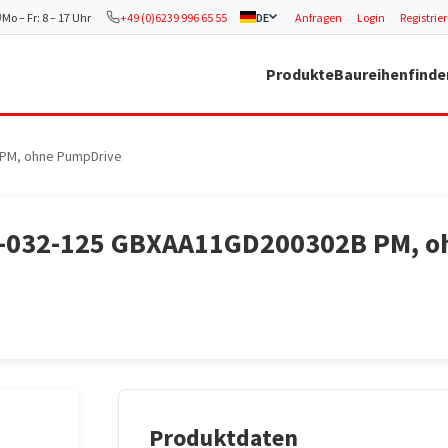
Mo – Fr: 8 – 17 Uhr
+49 (0)6239 996 65 55
DE
Anfragen
Login
Registrie
Produkte
Baureihenfinde
 PM, ohne PumpDrive
0-032-125 GBXAA11GD200302B PM, 
Produktdaten