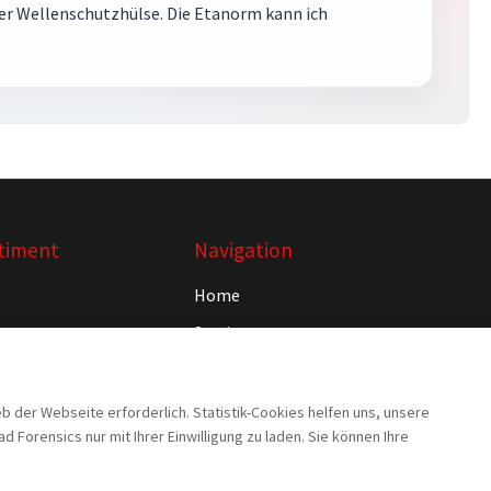
er Wellenschutzhülse. Die Etanorm kann ich
timent
Navigation
Home
Service
Projekte
n
Rebuy
der Webseite erforderlich. Statistik-Cookies helfen uns, unsere
orensics nur mit Ihrer Einwilligung zu laden. Sie können Ihre
Jobs
Kontakt