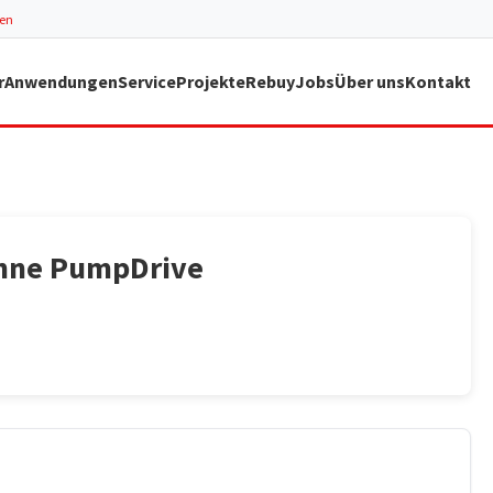
ren
r
Anwendungen
Service
Projekte
Rebuy
Jobs
Über uns
Kontakt
ohne PumpDrive