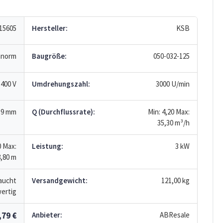
15605
Hersteller:
KSB
anorm
Baugröße:
050-032-125
 400 V
Umdrehungszahl:
3000 U/min
39 mm
Q (Durchflussrate):
Min: 4,20
Max:
35,30
m³/h
0
Max:
Leistung:
3 kW
,80
m
aucht
Versandgewicht:
121,00 kg
ertig
,79 €
Anbieter:
ABResale