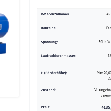
Referenznummer:
AR
Baureihe:
Et
Spannung:
50Hz 3x
Laufraddurchmesser:
1
H (Förderhöhe):
Min: 20,6
28
Zustand:
B1: ungebr
/ neuw
Preis:
4135