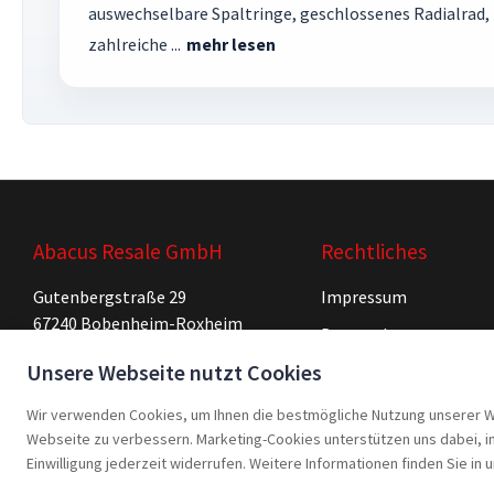
auswechselbare Spaltringe, geschlossenes Radialrad,
zahlreiche ...
mehr lesen
Abacus Resale GmbH
Rechtliches
Gutenbergstraße 29
Impressum
67240 Bobenheim-Roxheim
Datenschutz
Deutschland
Unsere Webseite nutzt Cookies
AGB
Tel: +49 (0)6239 996 65 55
Mo – Fr: 8 – 18 Uhr
Cookie-Einstellungen
Wir verwenden Cookies, um Ihnen die bestmögliche Nutzung unserer Web
Webseite zu verbessern. Marketing-Cookies unterstützen uns dabei, int
Einwilligung jederzeit widerrufen. Weitere Informationen finden Sie in
LinkedIn