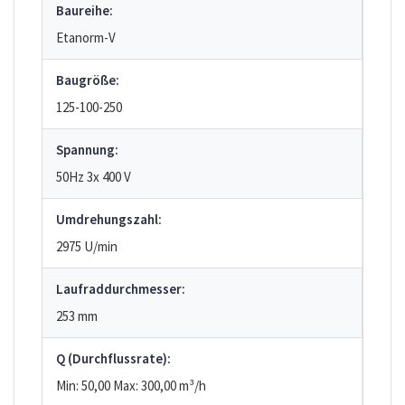
Baureihe:
Etanorm-V
Baugröße:
125-100-250
Spannung:
50Hz 3x 400 V
Umdrehungszahl:
2975 U/min
Laufraddurchmesser:
253 mm
Q (Durchflussrate):
Min: 50,00
Max: 300,00
m³/h