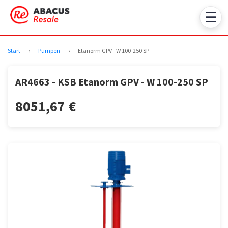
☰
Start
›
Pumpen
›
Etanorm GPV - W 100-250 SP
AR4663 - KSB Etanorm GPV - W 100-250 SP
8051,67 €