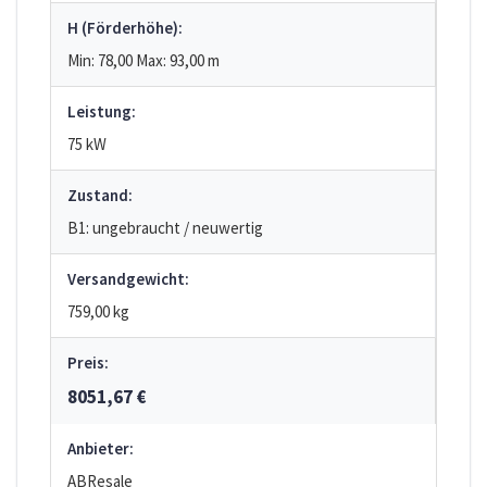
H (Förderhöhe):
Min: 78,00
Max: 93,00
m
Leistung:
75 kW
Zustand:
B1: ungebraucht / neuwertig
Versandgewicht:
759,00 kg
Preis:
8051,67 €
Anbieter:
ABResale