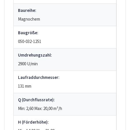
Baureihe:
Magnochem
Baugröße:
050-032-1251
Umdrehungszahl:
2900 U/min
Laufraddurchmesser:
131 mm
Q (Durchflussrate):
Min: 2,60
Max: 20,00
m³/h
H (Förderhöhe):