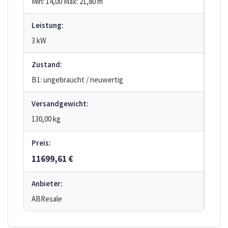
Min: 14,00
Max: 21,80
m
Leistung:
3 kW
Zustand:
B1: ungebraucht / neuwertig
Versandgewicht:
130,00 kg
Preis:
11699,61 €
Anbieter:
ABResale