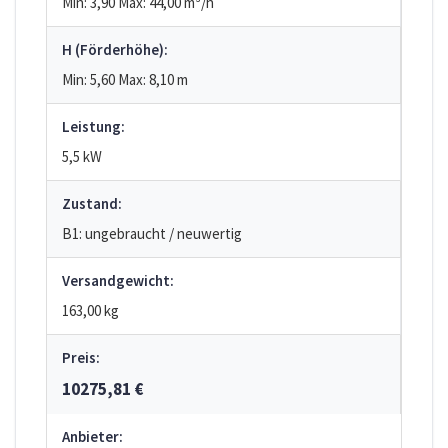
Min: 3,90
Max: 44,00
m³/h
H (Förderhöhe):
Min: 5,60
Max: 8,10
m
Leistung:
5,5 kW
Zustand:
B1: ungebraucht / neuwertig
Versandgewicht:
163,00 kg
Preis:
10275,81 €
Anbieter: