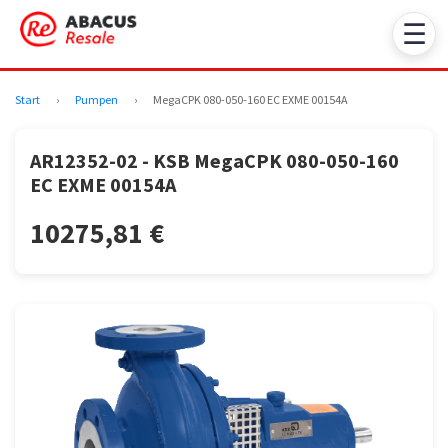
☰
Start
›
Pumpen
›
MegaCPK 080-050-160 EC EXME 00154A
AR12352-02 - KSB MegaCPK 080-050-160
EC EXME 00154A
10275,81 €