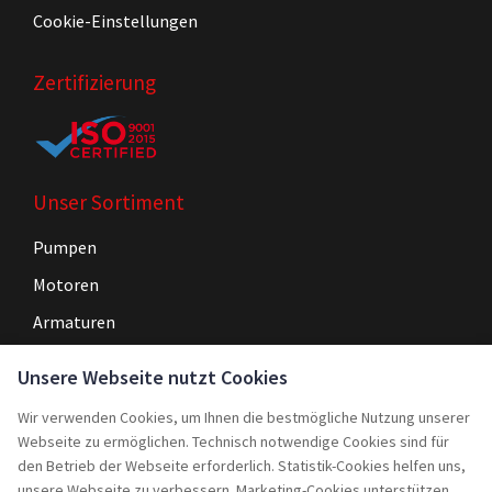
Cookie-Einstellungen
Zertifizierung
Unser Sortiment
Pumpen
Motoren
Armaturen
Steuerungen
Unsere Webseite nutzt Cookies
Wir verwenden Cookies, um Ihnen die bestmögliche Nutzung unserer
Navigation
Webseite zu ermöglichen. Technisch notwendige Cookies sind für
Home
den Betrieb der Webseite erforderlich. Statistik-Cookies helfen uns,
unsere Webseite zu verbessern. Marketing-Cookies unterstützen