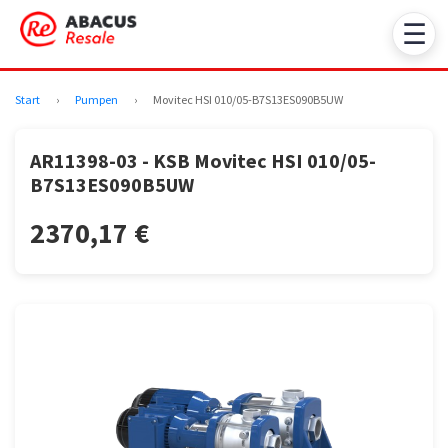
☰
Start
›
Pumpen
›
Movitec HSI 010/05-B7S13ES090B5UW
AR11398-03 - KSB Movitec HSI 010/05-
B7S13ES090B5UW
2370,17 €