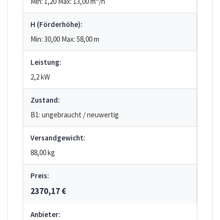
Min: 1,20
Max: 13,00
m³/h
H (Förderhöhe):
Min: 30,00
Max: 58,00
m
Leistung:
2,2 kW
Zustand:
B1: ungebraucht / neuwertig
Versandgewicht:
88,00 kg
Preis:
2370,17 €
Anbieter: