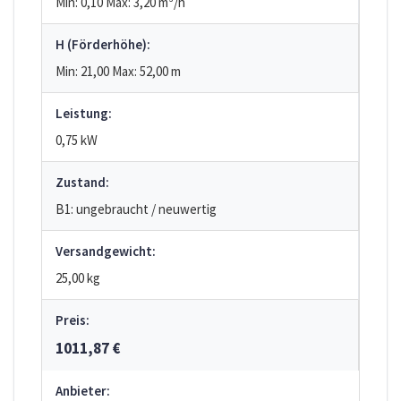
Min: 0,10
Max: 3,20
m³/h
H (Förderhöhe):
Min: 21,00
Max: 52,00
m
Leistung:
0,75 kW
Zustand:
B1: ungebraucht / neuwertig
Versandgewicht:
25,00 kg
Preis:
1011,87 €
Anbieter: