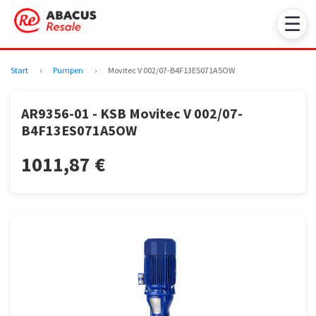
☰
Start
›
Pumpen
›
Movitec V 002/07-B4F13ES071A5OW
AR9356-01 - KSB Movitec V 002/07-
B4F13ES071A5OW
1011,87 €