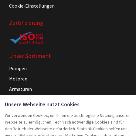
Cookie-Einstellungen
Zertifizierung
Unser Sortiment
Pumpen
Motoren
Armaturen
Steuerungen
Unsere Webseite nutzt Cookies
Wir verwenden Cookies, um Ihnen die bestmögliche Nutzung unserer
Navigation
Webseite zu ermöglichen. Technisch notwendige Cookies sind für
Home
den Betrieb der Webseite erforderlich. Statistik-Cookies helfen uns,
unsere Webseite zu verbessern. Marketing-Cookies unterstützen