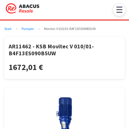
☰
Start
›
Pumpen
›
Movitec V 010/01-B4F13ES090B5UW
AR11462 - KSB Movitec V 010/01-
B4F13ES090B5UW
1672,01 €