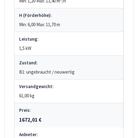
Min: 1,20
Max: 13,40
m³/h
H (Förderhöhe):
Min: 6,00
Max: 11,70
m
Leistung:
1,5 kW
Zustand:
B1: ungebraucht / neuwertig
Versandgewicht:
61,00 kg
Preis:
1672,01 €
Anbieter: