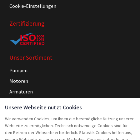
Cookie-Einstellungen
Zertifizierung
Unser Sortiment
Pumpen
Motoren
Armaturen
Steuerungen
Unsere Webseite nutzt Cookies
Wir verwenden Cookies, um Ihnen die bestmögliche Nutzung unserer
Navigation
Webseite zu ermöglichen. Technisch notwendige Cookies sind für
Home
den Betrieb der Webseite erforderlich. Statistik-Cookies helfen uns,
unsere Webseite zu verbessern. Marketing-Cookies unterstützen