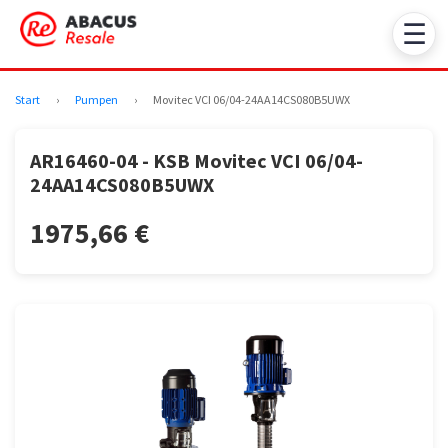
☰
Start
›
Pumpen
›
Movitec VCI 06/04-24AA14CS080B5UWX
AR16460-04 - KSB Movitec VCI 06/04-
24AA14CS080B5UWX
1975,66 €