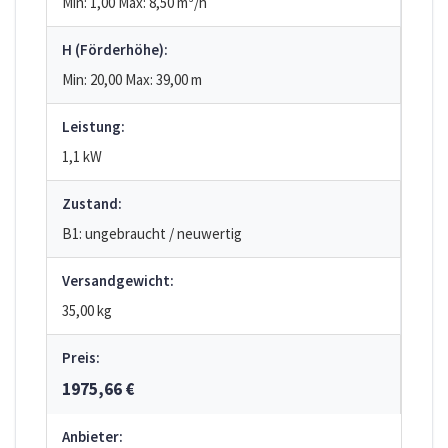
Min: 1,00
Max: 8,50
m³/h
H (Förderhöhe):
Min: 20,00
Max: 39,00
m
Leistung:
1,1 kW
Zustand:
B1: ungebraucht / neuwertig
Versandgewicht:
35,00 kg
Preis:
1975,66 €
Anbieter: