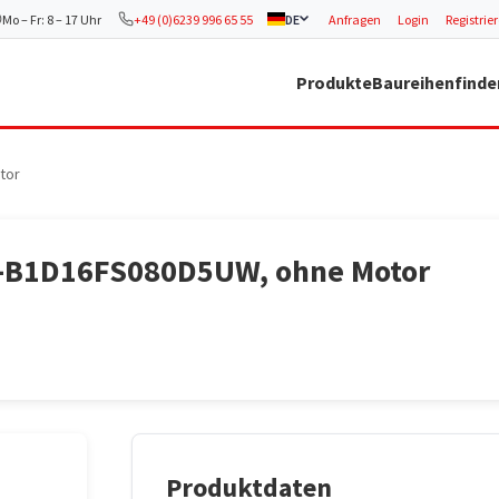
Mo – Fr: 8 – 17 Uhr
+49 (0)6239 996 65 55
DE
Anfragen
Login
Registrie
Produkte
Baureihenfinde
tor
05-B1D16FS080D5UW, ohne Motor
Produktdaten