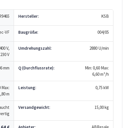
R9465
Hersteller:
KSB
ec-VF
Baugröße:
004/05
400 V,
Umdrehungszahl:
2880 U/min
 230 V
86 mm
Q (Durchflussrate):
Min: 0,60
Max:
6,60
m³/h
0
Max:
Leistung:
0,75 kW
,80
m
aucht
Versandgewicht:
15,00 kg
ertig
,64 €
Anbieter:
ABResale