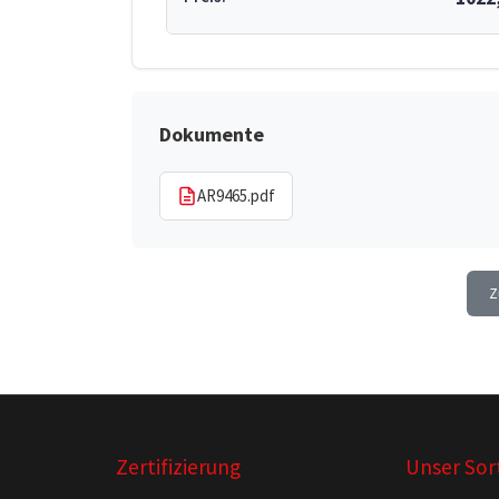
Dokumente
AR9465.pdf
Z
Zertifizierung
Unser Sor