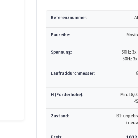
Referenznummer:
A
Baureihe:
Movit
Spannung:
50Hz 3x 
50Hz 3x
Laufraddurchmesser:
H (Förderhöhe):
Min: 18,0
45
Zustand:
B1: ungebr
/ neuw
Preis:
1022