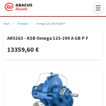
☰
Start
›
Pumpen
›
Omega 125-290 A GB P F
AR5263 - KSB Omega 125-290 A GB P F
13359,60 €