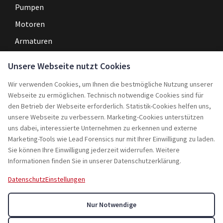
Pumpen
Motoren
Armaturen
Steuerungen
Unsere Webseite nutzt Cookies
Wir verwenden Cookies, um Ihnen die bestmögliche Nutzung unserer
Navigation
Webseite zu ermöglichen. Technisch notwendige Cookies sind für
Home
den Betrieb der Webseite erforderlich. Statistik-Cookies helfen uns,
unsere Webseite zu verbessern. Marketing-Cookies unterstützen
Service
uns dabei, interessierte Unternehmen zu erkennen und externe
Marketing-Tools wie Lead Forensics nur mit Ihrer Einwilligung zu laden.
Projekte
Sie können Ihre Einwilligung jederzeit widerrufen. Weitere
Rebuy
Informationen finden Sie in unserer Datenschutzerklärung.
Jobs
Datenschutz
Einstellungen
Kontakt
Nur Notwendige
Über uns